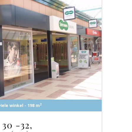
2
Hele winkel - 198 m
30 -32,