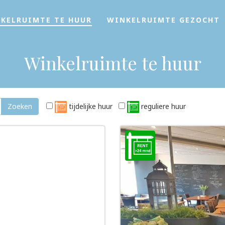
KELRUIMTE TE HUUR
WINKELRUIMTE GEZOCHT
Winkelruimte te huur
Zoeken
tijdelijke huur
reguliere huur